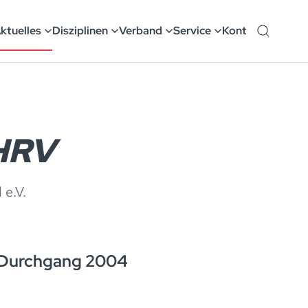
ktuelles
Disziplinen
Verband
Service
Kontakt
 HRV
e.V.
. Durchgang 2004