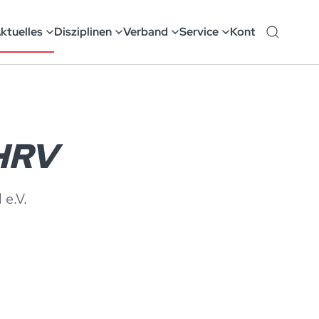
ktuelles
Disziplinen
Verband
Service
Kontakt
 HRV
e.V.