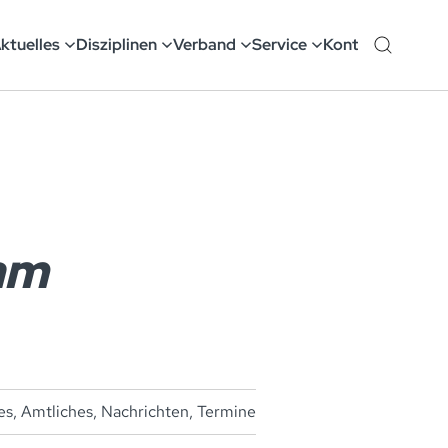
ktuelles
Disziplinen
Verband
Service
Kontakt
am
es
,
Amtliches
,
Nachrichten
,
Termine