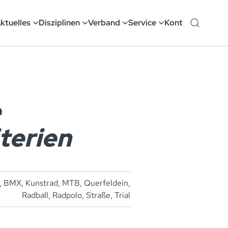
ktuelles
Disziplinen
Verband
Service
Kontakt
e
terien
,
BMX
,
Kunstrad
,
MTB
,
Querfeldein
,
Radball
,
Radpolo
,
Straße
,
Trial